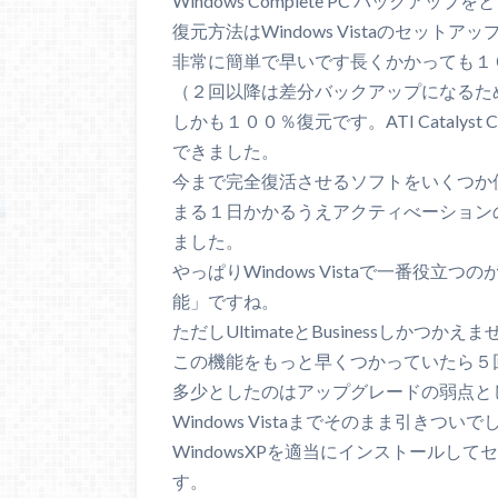
Windows Complete PC バック
復元方法はWindows Vistaのセッ
非常に簡単で早いです長くかかっても１
（２回以降は差分バックアップになるた
しかも１００％復元です。ATI Catalyst 
できました。
今まで完全復活させるソフトをいくつか
まる１日かかるうえアクティべーション
ました。
やっぱりWindows Vistaで一番役立つのが
能」ですね。
ただしUltimateとBusinessしかつかえ
この機能をもっと早くつかっていたら５
多少としたのはアップグレードの弱点と
Windows Vistaまでそのまま引き
WindowsXPを適当にインストール
す。