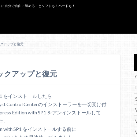
うに自分で自由に組めることソフトも！ハードも！
C バックアップと復元
PC バックアップと復元
 with SP1 をインストールしたら
t Control Centerのインストーラーを一切受け付
press Edition with SP1 をアンインストールして
た。
Edition with SP1 をインストールする前に