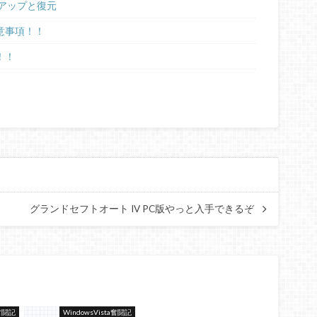
バックアップと復元
注意事項！！
！！
グランドセフトオート IV PC版やっと入手できるぞ
a奮闘記
WindowsVista奮闘記