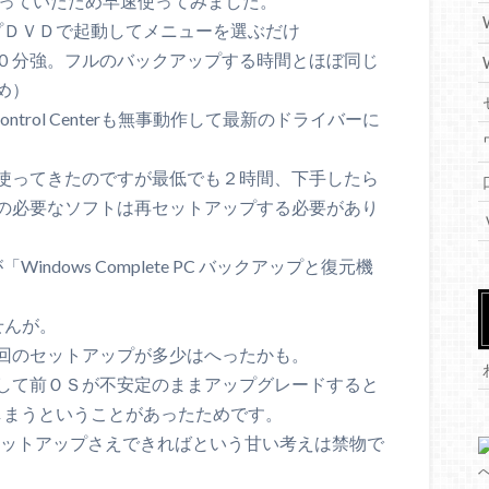
アップをとっていたため早速使ってみました。
トアップＤＶＤで起動してメニューを選ぶだけ
０分強。フルのバックアップする時間とほぼ同じ
め）
Control Centerも無事動作して最新のドライバーに
使ってきたのですが最低でも２時間、下手したら
の必要なソフトは再セットアップする必要があり
「Windows Complete PC バックアップと復元機
ませんが。
回のセットアップが多少はへったかも。
して前ＯＳが不安定のままアップグレードすると
ついでしまうということがあったためです。
してセットアップさえできればという甘い考えは禁物で