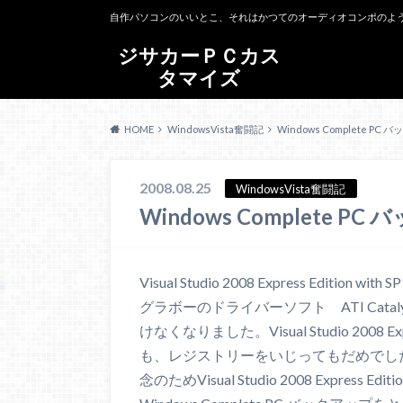
自作パソコンのいいとこ、それはかつてのオーディオコンポのよ
ジサカーＰＣカス
タマイズ
HOME
WindowsVista奮闘記
Windows Complete P
2008.08.25
WindowsVista奮闘記
Windows Complete 
Visual Studio 2008 Express Edition
グラボーのドライバーソフト ATI Catalys
けなくなりました。Visual Studio 2008 Ex
も、レジストリーをいじってもだめでし
念のためVisual Studio 2008 Express 