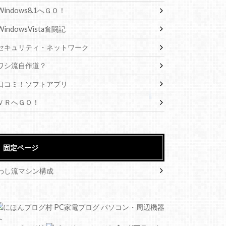
Windows8.1へＧＯ！
WindowsVista奮闘記
セキュリティ・ネットワーク
ワシ流自作道？
口コミ！ソフトアプリ
ＶＲへＧＯ！
固定ページ
わし流マシン構成