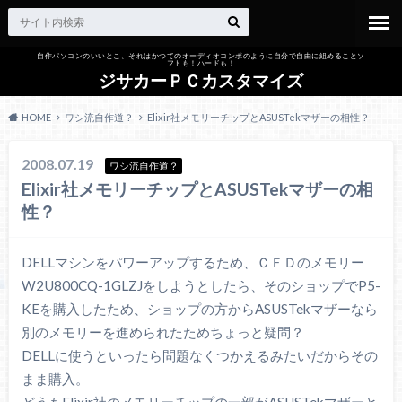
自作パソコンのいいとこ、それはかつてのオーディオコンポのように自分で自由に組めることソ
フトも！ハードも！
ジサカーＰＣカスタマイズ
HOME
ワシ流自作道？
Elixir社メモリーチップとASUSTekマザーの相性？
2008.07.19
ワシ流自作道？
Elixir社メモリーチップとASUSTekマザーの相
性？
DELLマシンをパワーアップするため、ＣＦＤのメモリー
W2U800CQ-1GLZJをしようとしたら、そのショップでP5-
KEを購入したため、ショップの方からASUSTekマザーなら
別のメモリーを進められたためちょっと疑問？
DELLに使うといったら問題なくつかえるみたいだからその
まま購入。
どうもElixir社のメモリーチップの一部がASUSTekマザーと