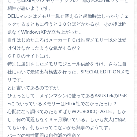
相性が悪いようです。
DELLマシンはメモリー載せ替えると起動時はしっかりチェ
ックするまともに行うと３０分ほどかかるが、その後は問
題なくWindowsXPが立ち上がった。
自作はじめたころはメーカーＰＣは推奨メモリー以外は受
け付けなかったような気がするが？
ＣＦＤのサイトには、
特別に選別をしたメモリモジュール供給をうけ、さらに自
社において最終出荷検査を行った、SPECIAL EDITIONメモ
リです。
とは書いてあるのですが。
ひょっとして、メインマシンに使ってあるASUSTekのP5K-
EにつかっているメモリーはElixir社でなかったっけ？
心配になり調べてみたらずばりW2U800CQ-2GL5J。しか
し、何の問題もなく３ヶ月動いている。しかも友人に勧め
てもいる。何もいってこないから無事のようです。
パーツの相性問題は自作派の宿命？