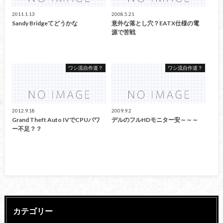
2011.1.13
2008.5.21
Sandy Bridgeてどうかな
意外な落とし穴？EATX仕様の電
源で苦戦
ワシ流自作道？
ワシ流自作道？
2012.9.18
2009.9.2
Grand Theft Auto IVでCPUパワ
デルのフルHDモニター安～～～
ー不足？？
カテゴリー