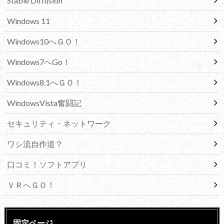
Stable Diffusion
Windows 11
Windows10へＧＯ！
Windows7へGo！
Windows8.1へＧＯ！
WindowsVista奮闘記
セキュリティ・ネットワーク
ワシ流自作道？
口コミ！ソフトアプリ
ＶＲへＧＯ！
固定ページ