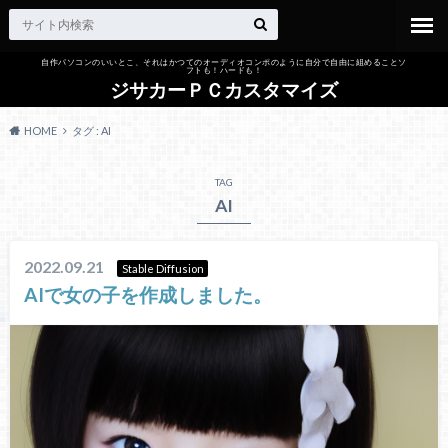
自作パソコンのいいとこ、それはかつてのオーディオコンポのように自分で自由に組めることソ
フトも！ハードも！
ジサカーＰＣカスタマイズ
HOME
タグ : AI
TAG
AI
2022.09.21
Stable Diffusion
AIで女の子を作成しました。