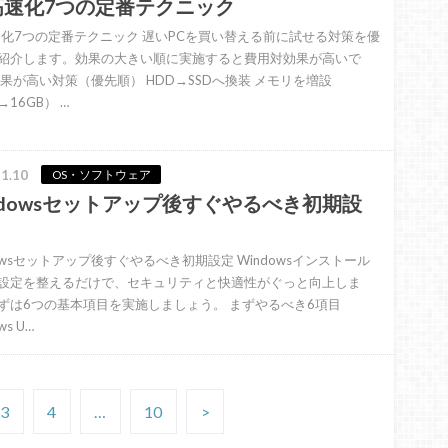
高速化7つの定番テクニック
速化7つの定番テクニック 遅いPCを買い替える前に試せる対策を優
紹介します。効果の大きい順に実施すると費用対効果が高いで
効果が高い対策（優先順） HDD→SSDへ換装 メモリを増設
→16GB） …
1.10
OS・ソフトウェア
ndowsセットアップ後すぐやるべき初期設
dowsセットアップ後すぐやるべき初期設定 Windowsインストール
設定を整えるだけで、セキュリティと快適性がぐっと向上しま
ずは6つの基本項目を実施しましょう。 まずやるべき6項目
ws U…
3
4
…
10
>