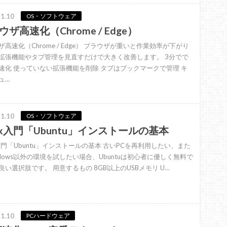
1.10
OS・ソフトウェア
ウザ高速化（Chrome / Edge）
ザ高速化（Chrome / Edge） ブラウザが重いと作業効率が下がり
拡張機能やタブ管理を見直すだけで大きく改善します。 3分でで
速化 使っていない拡張機能を削除 タブはブックマークで管理 キ
ュ…
1.10
OS・ソフトウェア
nux入門「Ubuntu」インストールの基本
ux入門「Ubuntu」インストールの基本 古いPCを再利用したい、また
ndows以外の環境を試したい場合、Ubuntuは初心者に優しく無料で
良い選択肢です。 用意するもの 8GB以上のUSBメモリ U…
1.10
PCハードウェア