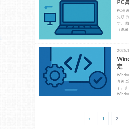
PC
PC高
先順で
す。 
（8GB
2025.1
Wi
定
Win
直後に
す。ま
Windo
<
1
2