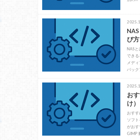
2025.1
NA
び方
NAS
できる
メディ
バック
2025.1
おす
け）
おすす
ソフト
がおす
GIMP