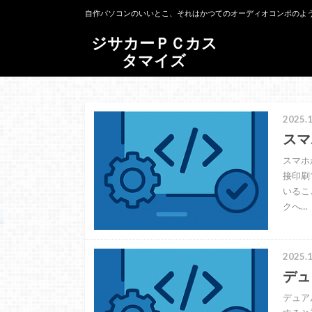
自作パソコンのいいとこ、それはかつてのオーディオコンポのよ
ジサカーＰＣカス
タマイズ
2025.1
スマ
スマホ
接印刷
いるこ
クへ…
2025.1
デュ
デュア