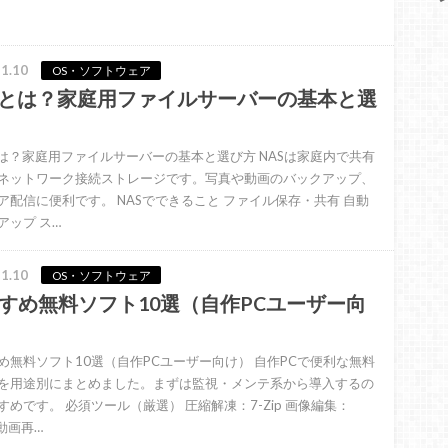
1.10
OS・ソフトウェア
Sとは？家庭用ファイルサーバーの基本と選
とは？家庭用ファイルサーバーの基本と選び方 NASは家庭内で共有
ネットワーク接続ストレージです。写真や動画のバックアップ、
ア配信に便利です。 NASでできること ファイル保存・共有 自動
アップ ス…
1.10
OS・ソフトウェア
すめ無料ソフト10選（自作PCユーザー向
め無料ソフト10選（自作PCユーザー向け） 自作PCで便利な無料
を用途別にまとめました。まずは監視・メンテ系から導入するの
すめです。 必須ツール（厳選） 圧縮解凍：7-Zip 画像編集：
 動画再…