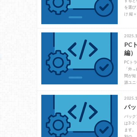
すると
を選び
け 縦
2025.1
PC
編）
PCト
「外→
間が短
源ユニ
2025.1
バッ
バック
は3-
ます。
別の…