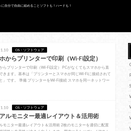
うに自分で自由に組めることソフトも！ハードも！
1.10
OS・ソフトウェア
ホからプリンターで印刷（Wi-Fi設定）
からプリンターで印刷（Wi-Fi設定） PCがなくてもスマホから直
できます。基本は「プリンターとスマホが同じWi-Fiに接続されて
と」です。 準備 プリンターをWi-Fi接続 スマホを同一ネットワー
1.10
OS・ソフトウェア
アルモニター最適レイアウト＆活用術
ルモニター最適レイアウト＆活用術 2枚のモニターを適切に配置