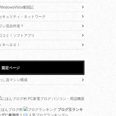
WindowsVista奮闘記
セキュリティ・ネットワーク
ワシ流自作道？
口コミ！ソフトアプリ
ＶＲへＧＯ！
固定ページ
わし流マシン構成
にほんブログ村
ブログ王ランキ
ングに参加中！
人気ブログランキングへ