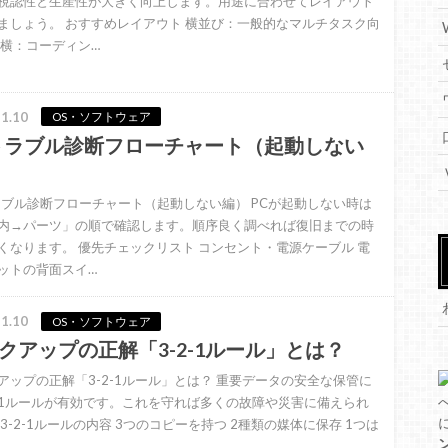
視認性と生産性が大きく向上します。用途に合わせてレイアウト
ましょう。 おすすめレイアウト 横並び：一般的なマルチタスク向
＋横：コーディン…
1.10
OS・ソフトウェア
トラブル診断フローチャート（起動しない
ラブル診断フローチャート（起動しない編） PCが起動しない時は
内→パーツ」の順で確認します。順序良く調べれば復旧までの時
くなります。 優先チェックリスト コンセント・電源ケーブル 電
ットの背面スイ…
1.10
OS・ソフトウェア
クアップの正解「3-2-1ルール」とは？
アップの正解「3-2-1ルール」とは？ 重要データの安全な保管に
2-1ルールが有効です。これを守れば多くの故障や災害に備えられ
 3-2-1ルールの内容 3つのコピーを持つ 2種類の媒体に保存 1つは