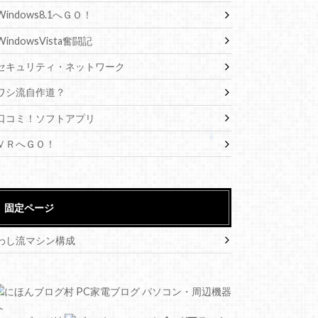
Windows8.1へＧＯ！
WindowsVista奮闘記
セキュリティ・ネットワーク
ワシ流自作道？
口コミ！ソフトアプリ
ＶＲへＧＯ！
固定ページ
わし流マシン構成