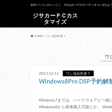
自作パソコンのいいとこ、それはかつてのオーディオコンポのよ
ジサカーＰＣカス
タマイズ
HOME
ワシ流自作道？
ワ
2012.10.12
ワシ流自作道？
Windows8Pro DSP予約
Windows7までは、ハードウエアと
Windows8から単体購入可能とか。 Win