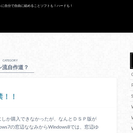
うに自分で自由に組めることソフトも！ハードも！
CATEGORY
シ流自作道？
解禁！！
一緒にしか購入できなかったが、なんとＤＳＰ版が
dows7の窓辺ななみからWindows8では、窓辺ゆ