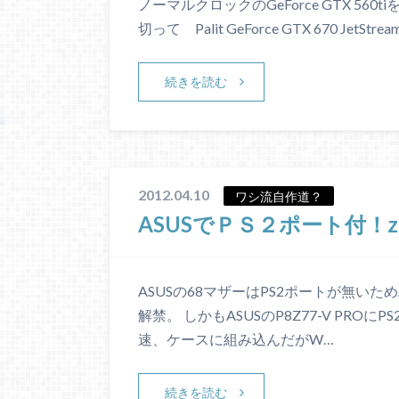
ノーマルクロックのGeForce GTX 5
切って Palit GeForce GTX 670 JetStr
続きを読む
2012.04.10
ワシ流自作道？
ASUSでＰＳ２ポート付！
ASUSの68マザーはPS2ポートが無いた
解禁。 しかもASUSのP8Z77-V PR
速、ケースに組み込んだがW…
続きを読む