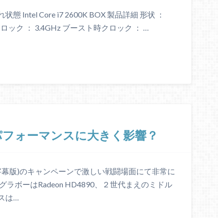
el Core i7 2600K BOX 製品詳細 形状 ：
動作クロック ： 3.4GHz ブースト時クロック ： …
パフォーマンスに大きく影響？
字幕版)のキャンペーンで激しい戦闘場面にて非常に
ボーはRadeon HD4890、２世代まえのミドル
スは…