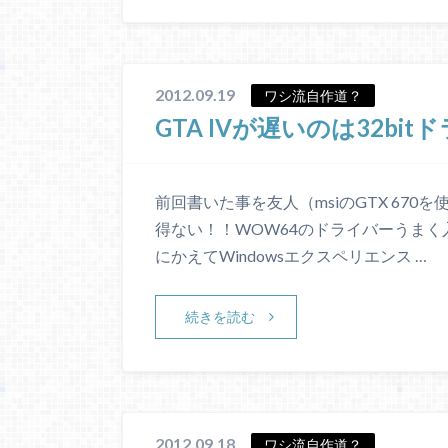
2012.09.19
ワシ流自作道？
GTA IVが遅いのは32bi
前回書いた事を友人（msiのGTX 67
得ない！！WOW64のドライバーうまく入
にかえてWindowsエクスペリエンス …
続きを読む
2012.09.18
ワシ流自作道？