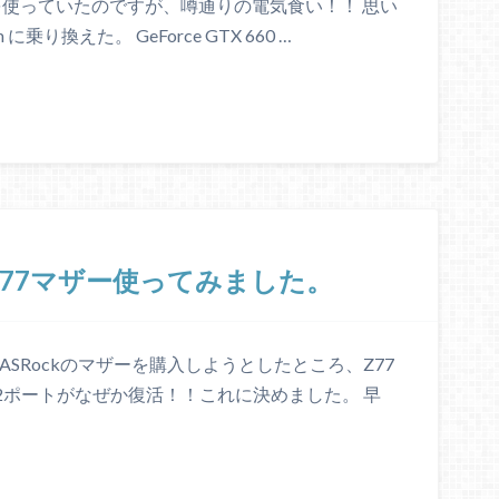
60tiを使っていたのですが、噂通りの電気食い！！ 思い
eam に乗り換えた。 GeForce GTX 660 …
z77マザー使ってみました。
めASRockのマザーを購入しようとしたところ、Z77
OにPS2ポートがなぜか復活！！これに決めました。 早