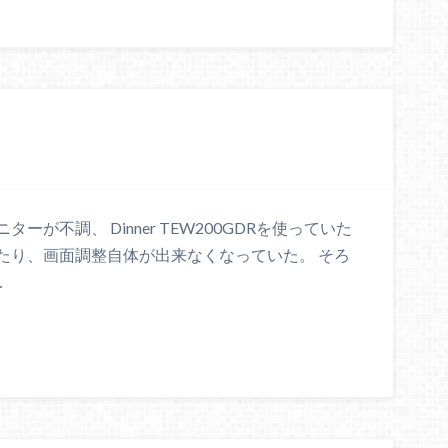
が不調、 Dinner TEW200GDRを使っていた
たり、画面調整自体が出来なくなっていた。 そろ
…