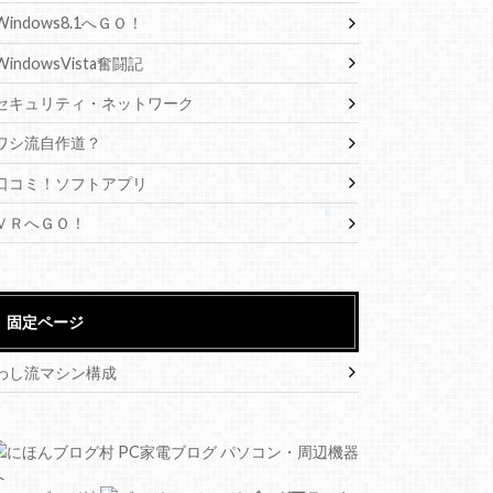
Windows8.1へＧＯ！
WindowsVista奮闘記
セキュリティ・ネットワーク
ワシ流自作道？
口コミ！ソフトアプリ
ＶＲへＧＯ！
固定ページ
わし流マシン構成